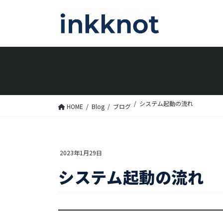
コ
ナ
ン
ビ
テ
ゲ
ン
ー
ツ
シ
へ
ョ
ス
ン
システム起動の流れ
HOME
Blog
ブログ
キ
に
ッ
移
プ
動
2023年1月29日
システム起動の流れ