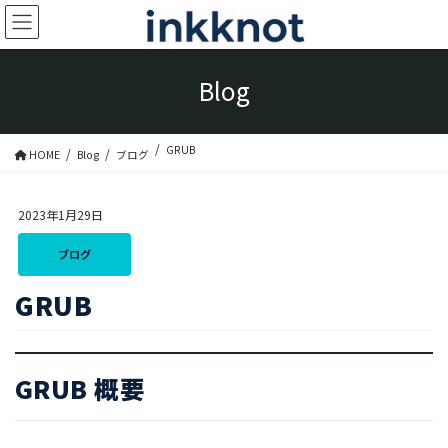
コ
ナ
ン
ビ
テ
ゲ
Blog
ン
ー
ツ
シ
へ
ョ
GRUB
HOME
Blog
ブログ
ス
ン
キ
に
2023年1月29日
ッ
移
プ
動
ブログ
GRUB
GRUB 概要