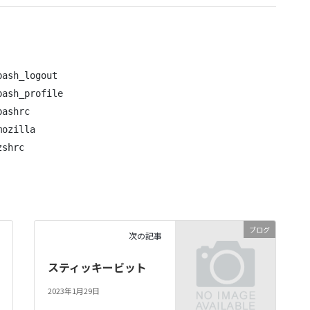
ash_logout

ash_profile

ashrc

ozilla

zshrc
ブログ
次の記事
スティッキービット
2023年1月29日